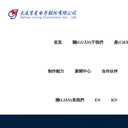
首頁
關(GUĀN)于我們
產(CH
制作能力
新聞中心
合作伙伴
聯(LIÁN)系我們
EN
KN